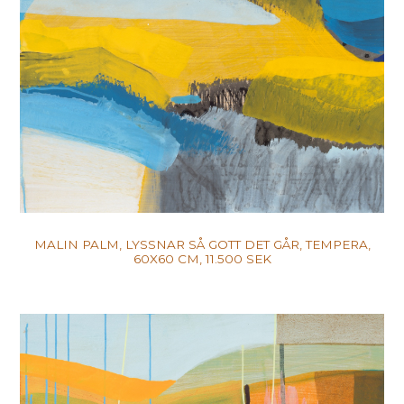
MALIN PALM, LYSSNAR SÅ GOTT DET GÅR, TEMPERA,
60X60 CM, 11.500 SEK