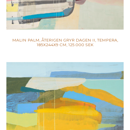
MALIN PALM, ÅTERIGEN GRYR DAGEN II, TEMPERA,
185X244X9 CM, 125.000 SEK